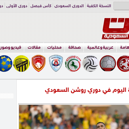
النسخة الكفية
الدوري السعودي
كأس فيصل
دوري الأولى
دو
دوري الناشئين
راسلنا
اعلن معنا
هامة
عربية وعالمية
صحافة
محليات
مقالات
فيديو وصور
دة اليوم في دوري روشن السعودي