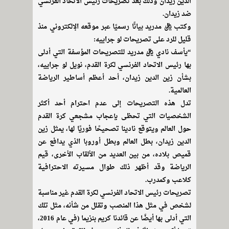
الدين زيدان وذلك بعد تصريحات رئيس الاتحاد الفرنسي
ضد زيدان.
وكتب ريال مدريد بيانًا رسميًا عبر موقعه الإلكتروني منذ
قليل للرد على تصريحات لو جراييه:
“يأسف نادي ريال مدريد للتصريحات المؤسفة التي أدلى
بها رئيس الاتحاد الفرنسي لكرة القدم، نويل لو جراييه،
بشأن زين الدين زيدان، أحد أعظم أساطير الرياضة
العالمية.
تدل هذه التصريحات إلى عدم احترام أحد أكثر
الشخصيات التي تحظى بإعجاب مشجعي كرة القدم
حول العالم ويتوقع نادينا تصحيحًا فوريًا لها، يمثل زين
الدين زيدان، بطل العالم وبطل أوروبا الذي يدافع عن
قميص بلاده، من بين العديد من الألقاب الأخرى، قيم
الرياضة وقد أظهر ذلك طوال مسيرته الاحترافية
كلاعب وكمدرب.
تصريحات رئيس الاتحاد الفرنسي لكرة القدم غير مناسبة
لشخص في مثل هذا المنصب وتقلل من شأنه، مثل تلك
التي أدلى بها أيضًا عن قائدنا كريم بنزيما (في عام 2016،