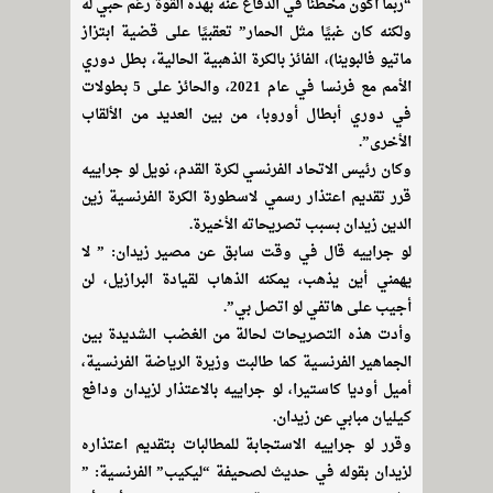
“ربما أكون مخطئًا في الدفاع عنه بهذه القوة رغم حبي له
ولكنه كان غبيًا مثل الحمار” تعقبيًا على قضية ابتزاز
ماتيو فالبوينا)، الفائز بالكرة الذهبية الحالية، بطل دوري
الأمم مع فرنسا في عام 2021، والحائز على 5 بطولات
في دوري أبطال أوروبا، من بين العديد من الألقاب
الأخرى”.
وكان رئيس الاتحاد الفرنسي لكرة القدم، نويل لو جراييه
قرر تقديم اعتذار رسمي لاسطورة الكرة الفرنسية زين
الدين زيدان بسبب تصريحاته الأخيرة.
لو جراييه قال في وقت سابق عن مصير زيدان: ” لا
يهمني أين يذهب، يمكنه الذهاب لقيادة البرازيل، لن
أجيب على هاتفي لو اتصل بي”.
وأدت هذه التصريحات لحالة من الغضب الشديدة بين
الجماهير الفرنسية كما طالبت وزيرة الرياضة الفرنسية،
أميل أوديا كاستيرا، لو جراييه بالاعتذار لزيدان ودافع
كيليان مبابي عن زيدان.
وقرر لو جراييه الاستجابة للمطالبات بتقديم اعتذاره
لزيدان بقوله في حديث لصحيفة “ليكيب” الفرنسية: ”