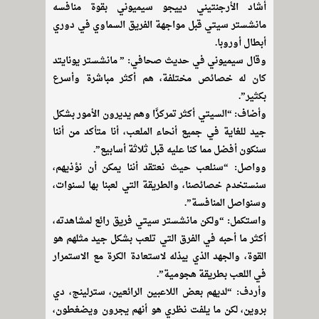
أشاد الأرجنتيني دييجو سيميوني بقوة منافسه
مانشستر سيتي قبل مواجهة الفريق السماوي في دوري
أبطال أوروبا.
وقال سيميوني في حديث صحافي: ” مانشستر يونايتد
كان له خصائص مختلفة، هم أكثر مباشرة وأسرع
بكثير”.
وأضاف: “السيتي أكثر تمركزًا وهم يديرون الأمور بشكل
جيد للغاية في جميع أنحاء الملعب، أنا متأكد من أننا
سنكون أفضل مما كنا عليه قبل ثلاثة أسابيع”.
وواصل: “سنلعب حيث نعتقد أننا يمكن أن نؤذيهم،
سنستخدم خصائصنا، والطريقة التي لعبنا بها لسنوات،
وسنواصل المنافسة”.
واستكمل: “ولكن مانشستر سيتي فريق رائع لمشاهدته،
أكثر ما أحبه في الفرق التي تلعب بشكل جيد مثلهم هو
القوة، والجهد الذي يبذله لاستعادة الكرة مع الاستمرار
في اللعب بطريقة هجومية”.
وأردف: “لديهم بعض اللاعبين الرائعين، سترلينج، دي
بروين، لكن ما يلفت نظري هو أنهم يجرون ويضغطون،