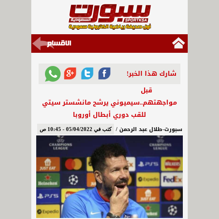
شارك هذا الخبر!
قبل
مواجهتهم..سيميوني يرشح مانشستر سيتي
للقب دوري أبطال أوروبا
سبورت-طلال عبد الرحمن /
كتب في 05/04/2022 - 10:45 ص