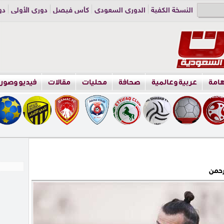
النسخة الكفية
الدوري السعودي
كأس فيصل
دوري الأولى
دو
دوري الناشئين
راسلنا
اعلن معنا
هامة
عربية وعالمية
صحافة
محليات
مقالات
فيديو وصور
رحمن