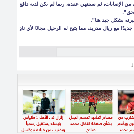
 من الإصابات، ثم سينتهي عقده، ربما لم يكن لديه دافع
تحق”.
رته بشكل جيد هنا”.
ًا مع ريال مدريد، مما يتيح له الرحيل مجانًا لأي نادِ
يل
يقترب من
مصادر اتحادية تحسم الجدل
زلزال في الأهلي: ماتياس
ن ويقّدم
بشأن صفقة انتقال محمد
يايسله يستقيل رسمياً
ضم محمد
صلاح
ويقترب من قيادة نيوكاسل