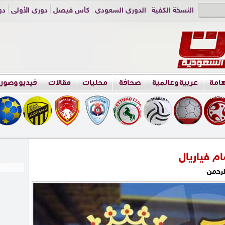
النسخة الكفية
الدوري السعودي
كأس فيصل
دوري الأولى
دو
دوري الناشئين
راسلنا
اعلن معنا
هامة
عربية وعالمية
صحافة
محليات
مقالات
فيديو وصور
م فياريال
لرحمن