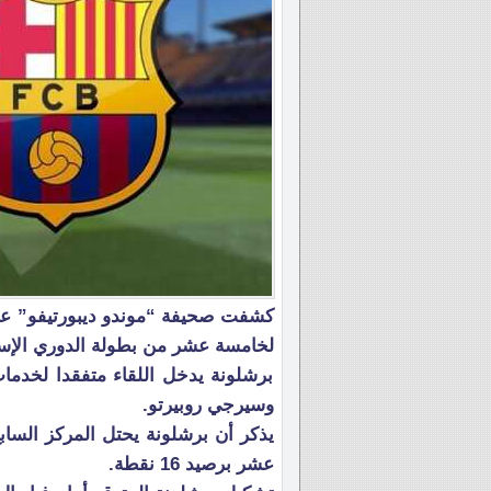
كشفت صحيفة “موندو ديبورتيفو” عن 
لخامسة عشر من بطولة الدوري الإسباني، 
برشلونة يدخل اللقاء متفقدا لخدمات
وسيرجي روبيرتو.
عشر برصيد 16 نقطة.