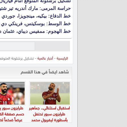
تشكيل برشلونة المتوقع أمام فياريال
حراسة المرمى: مارك أندريه تير شتي
خط الدفاع: بيكيه، مينجويزا، جوردي أل
خط الوسط: بوسكيتس، فرينكي دي يو
خط الهجوم: ممفيس ديباي، عثمان دي
الرئيسية
-
أخبار عالمية
- تشكيل برشلونة المتوقع 
شاهد ايضاً في هذا القسم
استقبال استثنائي.. جماهير
طرابزون سبور 
طرابزون سبور تحتفل
حسم صفقة القر
بأسطورة ليفربول محمد
عرضاً ضخماً ل
صلاح في “بابارا بارك”
صلاح