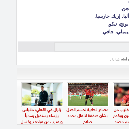
جن.
با، إريك جارسيا.
نج، نيكو.
مبلي، جافي.
أمام فياريال
يقترب من
مصادر اتحادية تحسم الجدل
زلزال في الأهلي: ماتياس
ن ويقّدم
بشأن صفقة انتقال محمد
يايسله يستقيل رسمياً
ضم محمد
صلاح
ويقترب من قيادة نيوكاسل
يونايتد الإنجليزي