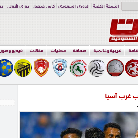
النسخة الكفية
الدوري السعودي
كأس فيصل
دوري الأولى
دو
دوري الناشئين
راسلنا
اعلن معنا
هامة
عربية وعالمية
صحافة
محليات
مقالات
فيديو وصور
ب غرب آسيا