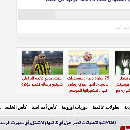
غرب آسيا
 تنتظر
75 مباراة ودية ومعسكرات
الاتحاد يودع قائده البرازيلي
و بوسيتش
عالمية.. أندية دوري روشن
فابينيو برسالة تقدير مؤثرة
اره مع
تنهي تحضيراتها للموسم
الجديد
ية
بطولات عالمية
دوريات اوروبية
كأس أمم آسيا
كأس الخليج
ك