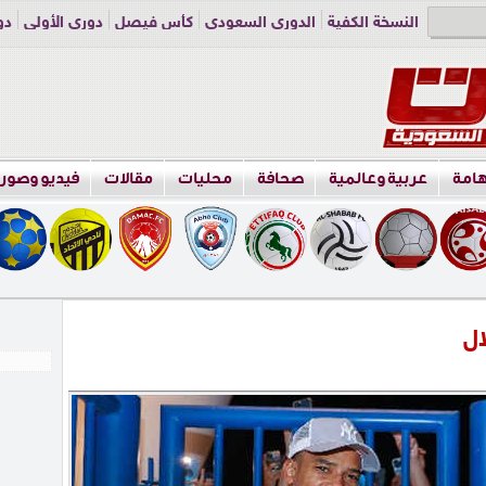
النسخة الكفية
الدوري السعودي
كأس فيصل
دوري الأولى
دو
دوري الناشئين
راسلنا
اعلن معنا
هامة
عربية وعالمية
صحافة
محليات
مقالات
فيديو وصور
ال