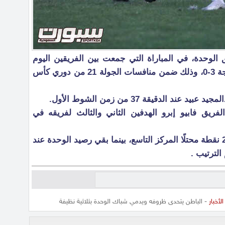
لوحدة، في المباراة التي جمعت بين الفريقين اليوم
على ملعب النادي بحفر الباطن، بنتيجة 3-0، وذلك ضمن منافسات الجولة 21 من دوري كأس
 الدقيقة 37 من زمن الشوط الأول.
يق فابيو إبرو الهدفين الثاني والثالث لفريقه في
وبهذه النتيجة رفع الباطن نقاطه لـ 27 نقطة محتلًا المركز التاسع، بينما بقي رصيد الوحدة عند
الأخبار
- الباطن يتحدى ظروفه ويدمي شباك الوحدة بثلاثية نظيفة