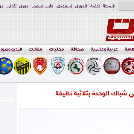
النسخة الكفية
الدوري السعودي
كأس فيصل
دوري الأولى
دو
دوري الناشئين
راسلنا
اعلن معنا
هامة
عربية وعالمية
صحافة
محليات
مقالات
فيديو وصور
 شباك الوحدة بثلاثية نظيفة