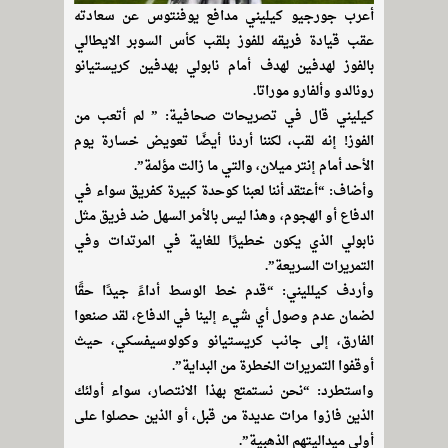
أعرب جورجيو كيليني مدافع يوفنتوس عن سعادته
عقب قيادة فريقه للفوز بلقب كأس السوبر الايطالي
بالفوز لهدفين لهدف أمام نابولي بهدفين كريستيانو
رونالدو وألفارو موراتا.
كيليني قال في تصريحات صحافية: ” لم أتعب من
الفوز! إنه لقب، لكننا أردنا أيضًا تعويض خسارة يوم
الأحد أمام إنتر ميلان، والتي ما زالت مؤلمة”.
وأضاف: “أعتقد أننا لعبنا كوحدة كبيرة كفريق سواء في
الدفاع أو الهجوم، وهذا ليس بالأمر السهل ضد فريق مثل
نابولي الذي يكون خطيرًا للغاية في المرتدات وفي
التمريرات السريعة”.
وأردف كيلليني: “قدم خط الوسط أداءً جيدًا حقًا
لضمان عدم وصول أي شيء إلينا في الدفاع، لقد صنعوا
الفارق، إلى جانب كريستيانو وكولوسيفسكي، حيث
أوقفوا التمريرات الخطرة من البداية”.
واستطرد: “نحن نستمتع بهذا الانتصار، سواء أولئك
الذين فازوا مرات عديدة من قبل، أو الذين حصلوا على
أولى ميداليتهم الذهبية”.