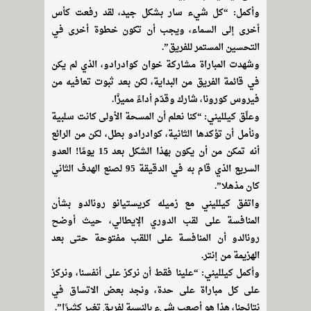
وأكمل: “كل شيء سار بشكل جيد، لقد رفعت كأس
أخرى إلى السماء، ويجب أن تكون خطوة أخرى في
التحسين المستمر للفريق”.
وشهدت المباراة مشاركة خوان كوادرادو، الذي لم يكن
في قائمة الفريق من البداية، لكن بعد ثبوت تعافيه من
فيروس كورونا، شارك وقدّم أداءً مميزًا.
وعلّق كيلليني: “كنا نعلم أن المسحة الأولى كانت سلبية
ونأمل أن تؤكدها الثانية، كوادرادو بطل، لكن من الرائع
أنه تمكن من أن يكون بهذا الشكل بعد 15 يومًا! العدو
السريع الذي قام به في الدقيقة 95 لصنع الهدف الثاني
كان مذهلا”.
واتفق كيلليني مع زميله كريستيانو رونالدو بشأن
المنافسة على لقب الدوري الإيطالي، حيث أوضح
رونالدو أن المنافسة على اللقب مفتوحة حتى بعد
الهزيمة من إنتر.
وأكمل كيلليني: “علينا فقط أن نركز على أنفسنا، ونركز
على كل مباراة على حدة، ونجد بعض الاتساق في
نتائجنا، هذا هو أصعب شيء بالنسبة لفريق تغير كثيرًا”.