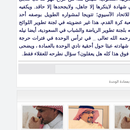
ادة لاينكرها إلا جاهل، ولايجحدها إلا حاقد. ويكفيه
للاتحاد الآسيوي؛ تتويجا لمشواره الطويل بوصفه أحد
بة كرة القدم، هذا غير عضويته في لجنة تطوير اللوائح
ه بلجنة تطوير الرياضة والشباب في السعودية، أيضا نيله
يرحمه الله تعالى _ في ترأس الوحدة في فترات حرجة
 شهادته عبثا حول أحقية نادي الوحدة بالعمادة ، ويضحى
 فوق هذا كله هل يعقلون؟ سؤال نطرحه للعقلاء فقط.
بعمادة الوحدة