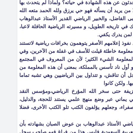
دثون عن هذه الشهادة في حياته؟ ولماذا لم يتحدث بها
 من يريد أن يسأله فهو حي يرزق ولله الحمد متعه الله
بى الفاضل، والخبير الرياضي القدير الأستاذ عبدالوهاب
في تاريخه الطويل، و مسيرته الرياضية الحافلة لاعبا،
 لمن يدرك يكفي.
نفوذ إعلامهم الأصفر يتوهمون بخرافات رياضية لاتستند
ي معلومة خاطئة قيلت للأسف في غفلة من الآخرين، وفي
معلومة الشيء الكثير؛ لأن من المعروف في المجتمع
 أول ناد تأسس بالمملكة، بمعنى أن هذه المعلومة من
أن تناقش، و تتداول بين الرياضيين وهي تشبه تماما
. ولكن كانوا
لمزيفة حتى سخر الله المؤرخ الرياضي،ومؤسس النقد
 يماني عبر وضع منهج علمي يستند للحجة، والدليل،
صفراء، وجعلهم يؤلفون الكتب تلو الكتب الأخرى، فضلا
ياضي الأستاذ عبدالوهاب بن عوض الصبان بشهادته بأن
 العربية السعودية فليس هذا من فراغ فهو صاحب سجل