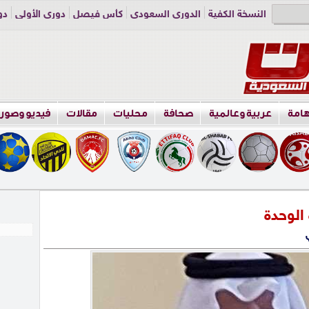
النسخة الكفية
الدوري السعودي
كأس فيصل
دوري الأولى
دو
دوري الناشئين
راسلنا
اعلن معنا
هامة
عربية وعالمية
صحافة
محليات
مقالات
فيديو وصور
الوحدة