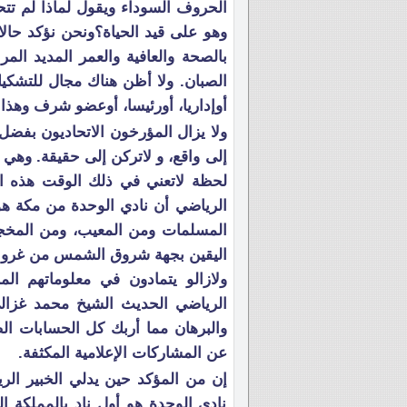
الحروف السوداء ويقول لماذا لم تتح
وهو على قيد الحياة؟ونحن نؤكد حالا
بالصحة والعافية والعمر المديد المر
الصبان. ولا أظن هناك مجال للتشكيك 
أوإداريا، أورئيسا، أوعضو شرف وهذا
ولا يزال المؤرخون الاتحاديون بفضل 
إلى واقع، و لاتركن إلى حقيقة. وه
لحظة لاتعني في ذلك الوقت هذه ال
الرياضي أن نادي الوحدة من مكة هو
المسلمات ومن المعيب، ومن المخجل 
اليقين بجهة شروق الشمس من غروبها
ولازالو يتمادون في معلوماتهم ا
الرياضي الحديث الشيخ محمد غزالي
والبرهان مما أربك كل الحسابات ال
عن المشاركات الإعلامية المكثفة.
إن من المؤكد حين يدلي الخبير الر
نادي الوحدة هو أول ناد بالمملكة