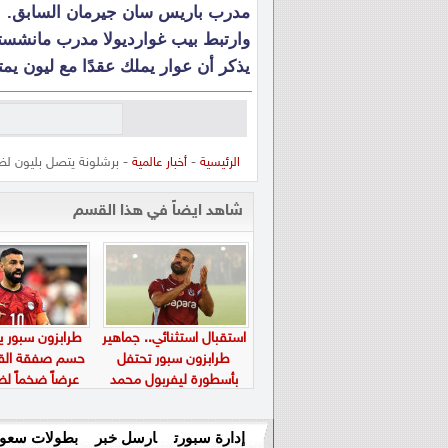
مدرب باريس سان جيرمان السابق.
وارتبط بيب غوارديولا مدرب مانشستر
يذكر أن عوار يملك عقدًا مع ليون يمتد حت
الرئيسية
-
أخبار عالمية
- برشلونة يتصل بليون لض
شاهد ايضاً في هذا القسم
استقبال استثنائي.. جماهير
طرابزون سبور 
طرابزون سبور تحتفل
حسم صفقة القر
بأسطورة ليفربول محمد
عرضاً ضخماً ل
صلاح في “بابارا بارك”
صلاح
إدارة سبورت
ارسل خبر
بطولات سعود