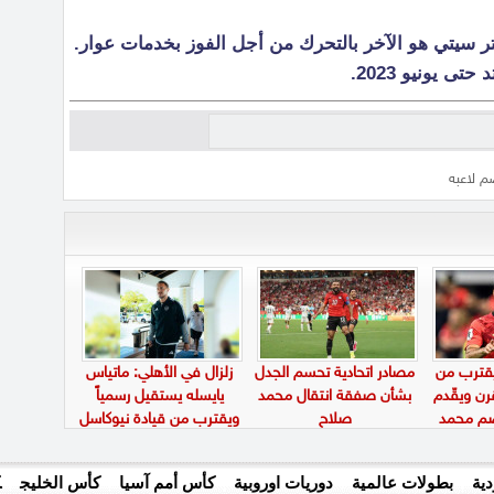
 سيتي هو الآخر بالتحرك من أجل الفوز بخدمات عوار.
ى يونيو 2023.
م لاعبه
يقترب من
مصادر اتحادية تحسم الجدل
زلزال في الأهلي: ماتياس
ن ويقّدم
بشأن صفقة انتقال محمد
يايسله يستقيل رسمياً
ضم محمد
صلاح
ويقترب من قيادة نيوكاسل
يونايتد الإنجليزي
ية
بطولات عالمية
دوريات اوروبية
كأس أمم آسيا
كأس الخليج
ك