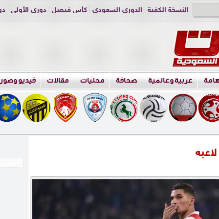
النسخة الكفية
الدوري السعودي
كأس فيصل
دوري الأولى
دو
دوري الناشئين
راسلنا
اعلن معنا
هامة
عربية وعالمية
صحافة
محليات
مقالات
فيديو وصور
اعبه