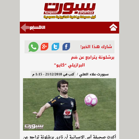
شارك هذا الخبر!
برشلونة يتراجع عن ضم
البرازيلي “كايو”
سبورت-علاء العلي /
كتب في 21/12/2018 - 1:15 م
أكدت صحيفة آس الإسبانية أن نادي برشلونة تراجع عن