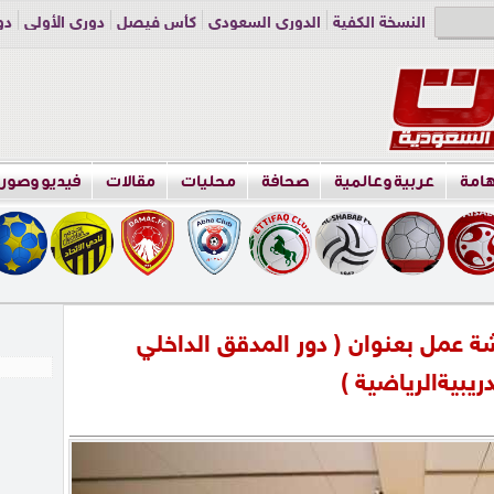
النسخة الكفية
الدوري السعودي
كأس فيصل
دوري الأولى
دو
دوري الناشئين
راسلنا
اعلن معنا
هامة
عربية وعالمية
صحافة
محليات
مقالات
فيديو وصور
شة عمل بعنوان ( دور المدقق الداخلي
يبيةالرياضية )