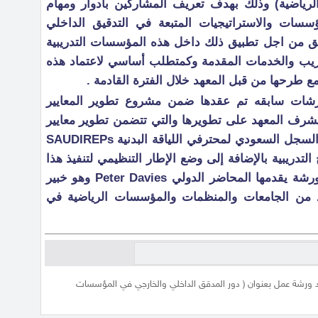
لرياضية) وذلك بهدف تعريف المشاركين بأدوار ومهام
سات والاستراتيجيات المتبعة في التدقيق الداخلي
قيق من اجل تطبيق ذلك داخل هذه المؤسسات التدريبية
يب والخدمات المقدمة وكمتطلب أساسي لاعتماد هذه
زمع طرحها من قبل المعهد خلال الفترة القادمة .
لورشات سابقه تم عقدها ضمن مشروع تطوير المعايير
ي يشرف المعهد على تطويرها والتي تتضمن تطوير معايير
مهنية لمدربي اللياقة البدنية وإنشاء السجل السعودي لمحترفي اللياقة البدنية SAUDIREPs
لتدريبية بالإضافة إلى وضع الإطار التنظيمي لتنفيذ هذا
المشروع . الجدير بالذكر أن هذه الورشة يقدمها المحاضر الدولي Peter Davies وهو خبير
 من الجامعات والمنظمات والمؤسسات الرياضية في
د ورشة عمل بعنوان ( دور المدقق الداخلي والخارجي في المؤسسات