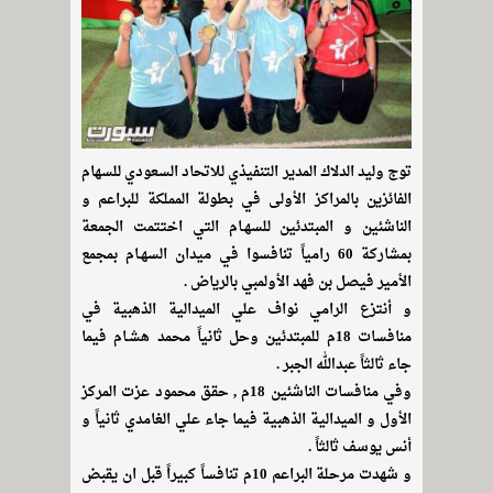
توج وليد الدلاك المدير التنفيذي للاتحاد السعودي للسهام
الفائزين بالمراكز الأولى في بطولة المملكة للبراعم و
الناشئين و المبتدئين للسهـام التي اختتمت الجمعة
بمشاركة 60 رامياً تنافسوا في ميدان السهـام بمجمع
الأمير فيصل بن فهد الأولمبي بالرياض .
و أنتزع الرامي نواف علي الميدالية الذهبية في
منافسات 18م للمبتدئين وحل ثانياً محمد هشـام فيما
جاء ثالثاً عبدالله الجبر .
وفي منافسات الناشئين 18م , حقق محمود عزت المركز
الأول و الميدالية الذهبية فيما جاء علي الغامدي ثانياً و
أنس يوسف ثالثاً .
و شهدت مرحلة البراعم 10م تنافساً كبيراً قبل ان يقبض