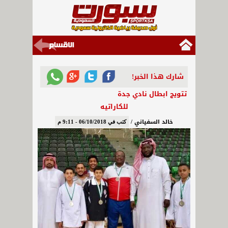
شارك هذا الخبر!
تتويج ابطال نادي جدة
للكاراتيه
خالد السفياني /
كتب في 06/10/2018 - 9:11 م