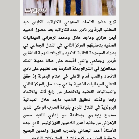
توج عضو الاتحاد السعودي للكاراتيه الكابتن عبد
المطلب البرقاوي نادي جده للكاراتيه بعد حصول لاعبيه
أيمن هزازي وماجد هلال ومحمد الزهراني الميداليات
الفضيه بتحقيقهم المركز الثاني في القتال الجماعي في
بطوله المجموعة الثانية للانديه والهيئات لدرجة الناشئين
فردي وجماعي والتي أقيمت على صالة مدينة الملك
عبدالعزيز في الشرائع بمكة المكرمة بعد تغلبهم على نادي
الاتحاد واللعب أمام الأهلي في ختام البطولة إذ حقق
الاهلي الميداليات الذهبية ونادي جده حل بالمركز الثاني
والميداليات الفضيه والانتصار من رابغ ثالثا والاتحاد
رابعا وكذلك تحقيق اللاعب ماجد هلال الميدالية
البرونزية في القتال الفردي بقيادة المدرب الوطني القدير
ممدوح ينبعاوي وبمتابعة من إداري اللعبه حسن
الزهراني من جانبه أهدى اللاعبين الفوز لرئيس نادي جده
الأستاذ أحمد البعداني ولمدرب الفريق واعدين الجميع
بتحقيق المزيد من الإنجازات في المشاركات القادمه