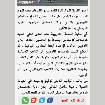
أجرى الفريق الأول لكرة القدم بنادي الفيحاء عصر اليوم
السبت مرانه الرئيس على ملعب معالي الشيخ عبدالعزيز
التويجري بالنادي وذلك تحضيراً لمواجهة نظيره
الفيصلي بعد غدٍ الاثنين.
في بداية الحصة التدريبية عقد المدير الفني السيد
غوستافو كوستاس اجتماعاً مع اللاعبين ، بعدها أجرى
اللاعبين حركات الإحماء تبعها التمارين اللياقية ، ثم
أخضع السيد غوستافو اللاعبين إلى تمارين تكتيكية
متنوعة قبل أن يختم المران بمناورة على كامل الملعب
طبق خلالها النهج التكتيكي الذي سيتبعه أمام الفيصلي ،
وشهدت المناورة مشاركة اللاعب الارجنتيني جوناثان
قوميز.
من جانبه ، تواجد الكابتن توفيق بوحيمد في العيادة
الطبية ، فيما واصل الثنائي جون رويز وأدملسون
باروس برنامجهما التأهيلي تحت إشراف المعد البدني.
شارك هذا الخبر!