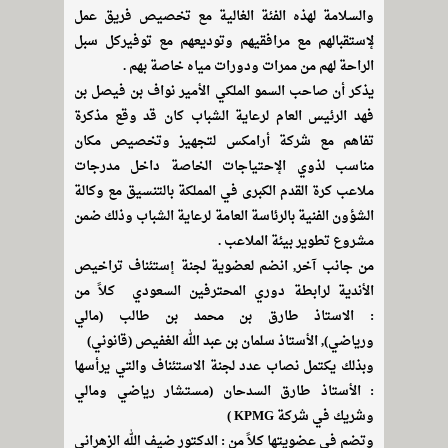
والسلامة لهذه الفئة الغالية مع تخصيص فريق عمل
لإستقبالهم مع مرافقيهم وتوديعهم مع توفيركل سبل
الراحة لهم من ممرات ودورات مياه خاصة بهم .
يذكر أن صاحب السمو الملكي الأمير نواف بن فيصل بن
فهد الرئيس العام لرعاية الشباب كان قد وقع مذكرة
تفاهم مع شركة أرامكس لتجهيز وتخصيص مكان
مناسب لذوي الإحتياجات الخاصة داخل مدرجات
ملاعب كرة القدم الكبرى في المملكة بالتنسيق مع وكالة
الشؤون الفنية بالرئاسة العامة لرعاية الشباب وذلك ضمن
مشروع تطوير بيئة الملاعب .
من جانب آخر, انضم لعضوية لجنة إستئناف تراخيص
الأندية لرابطة دوري المحترفين السعودي كلاً من
: الاستاذ طارق بن محمد بن طالب (مالي
ورياضي), الأستاذ سلمان بن عبد الله الغفيص (قانوني)
وبذلك يكتمل نصاب عدد لجنة الاستئناف والتي يرأسها
: الأستاذ طارق السدحان (مستشار رياضي ومالي
وشريك في شركة KPMG )
وتضم في عضويتها كلاً من : الدكتور ضيف الله الزهراني