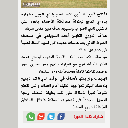
افتتح فريق الناشين لكرة القدم بنادي الجيل مشواره
بدوري المربع لبطولة محافظة الأحساء بالفوز على
ناشئين نادي الصواب وبنتيجة هدف دون مقابل سجله
هداف الدوري الكابتن أحمد الشويفعي في منتصف
الشوط الثاني بعد هجمات عديده كان لسوء الحظ نصيباً
في عدم هز الشباك .
من جانبه أكد المدير الفني للفريق المدرب الوطني أحمد
الذكر الله أنه خرج من المباراة بالمهم وهو تحقيق الفوز
وحصد نقاطها كاملة موضحاً ضرورة استثمار
الهجمات وترجمتها لأهداف في الوقت الذي ناشد الجميع
بالاعداد المبكر للمواجهة المقبلة أمام العدالة والتي تقطع
شوطاً كبيراً للحفاظ على لقب بطولة المنطقة ومنها
الدخول مجدداً في تصفيات المملكة لأبطال المناطق
المؤهلة للدوري الممتاز .
شارك هذا الخبر!