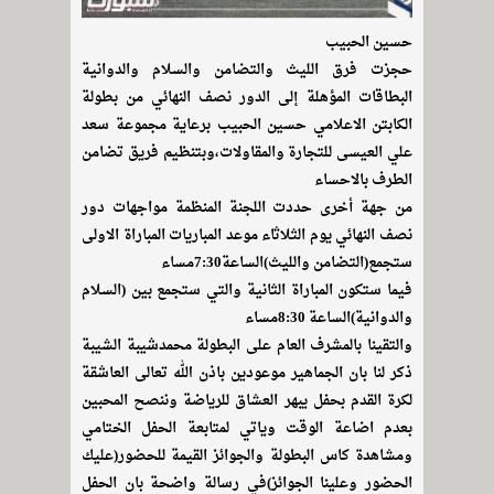
حسين الحبيب
حجزت فرق الليث والتضامن والسلام والدوانية
البطاقات المؤهلة إلى الدور نصف النهائي من بطولة
الكابتن الاعلامي حسين الحبيب برعاية مجموعة سعد
علي العيسى للتجارة والمقاولات،وبتنظيم فريق تضامن
الطرف بالاحساء
من جهة أخرى حددت اللجنة المنظمة مواجهات دور
نصف النهائي يوم الثلاثاء موعد المباريات المباراة الاولى
ستجمع(التضامن والليث)الساعة7:30مساء
فيما ستكون المباراة الثانية والتي ستجمع بين (السلام
والدوانية)الساعة 8:30مساء
والتقينا بالمشرف العام على البطولة محمدشيبة الشيبة
ذكر لنا بان الجماهير موعودين باذن الله تعالى العاشقة
لكرة القدم بحفل يبهر العشاق للرياضة وننصح المحبين
بعدم اضاعة الوقت وياتي لمتابعة الحفل الختامي
ومشاهدة كاس البطولة والجوائز القيمة للحضور(عليك
الحضور وعلينا الجوائز)في رسالة واضحة بان الحفل