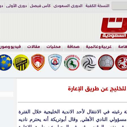
النسخة الكفية
الدوري السعودي
كأس فيصل
دوري الأولى
دو
دوري الناشئين
راسلنا
اعلن معنا
هامة
عربية وعالمية
صحافة
محليات
مقالات
فيديو وصور
للخليج عن طريق الإعارة
غبته في الانتقال لأحد الاندية الخليجية خلال الفترة
 مسؤولي النادي الأهلي, وقال أبوتريكة أنه يحترم ناديه