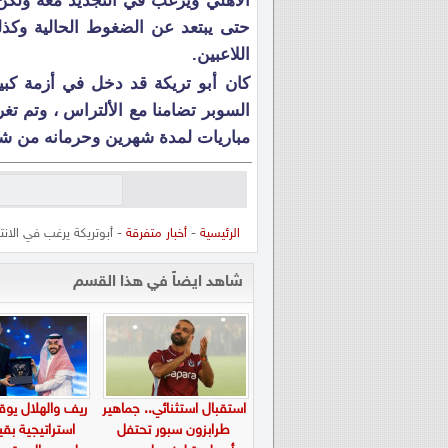
الاهلي ويرغب في التجديد معه ول
حتى يبتعد عن الضغوط الحالية وكذل
اللاعبين.
كان أبو تريكة قد دخل في أزمة كبي
مباريات لمدة شهرين وحرمانه من شار
الرئيسية
-
أخبار متفرقة
- أبوتريكة يرغب في الانت
شاهد ايضاً في هذا القسم
استقبال استثنائي.. جماهير
ريف والهلال يوق
طرابزون سبور تحتفل