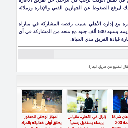
كن في نفس الوقت يرغب في الرحيل عن طريق الاعارة
ك ليرفع الضغوط عن الجهازين الفني والإدارة وزملائه
رة مع إدارة الأهلي بسبب رفضه المشاركة في مباراة
السوبر تضامنا مع الألتراس ، وتم تغريمه بسببه 500 ألف جنيه مع منعه من المشاركة في أي
ة قيادة الفريق مدي الحياة.
قال للخليج عن طريق الإعارة
عان شراكة
زلزال في الأهلي: ماتياس
المركز الوطني للصقور
استراتيجية بقيمة 200
يايسله يستقيل رسمياً
يطلق أولى فعالياته بالمزاد