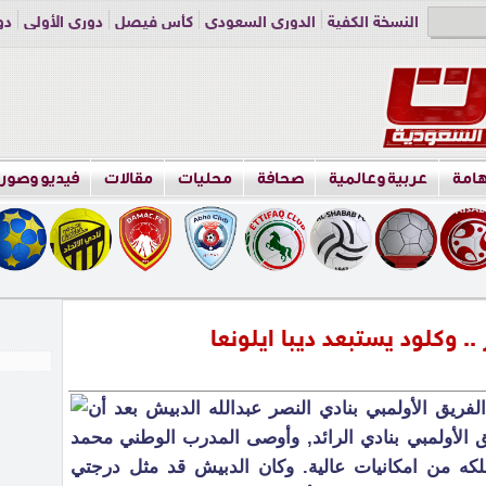
النسخة الكفية
الدوري السعودي
كأس فيصل
دوري الأولى
دو
دوري الناشئين
راسلنا
اعلن معنا
هامة
عربية وعالمية
صحافة
محليات
مقالات
فيديو وصور
.. وكلود يستبعد ديبا ايلونعا
فريق الأولمبي بنادي النصر عبدالله الدبيش بعد أن
ق الأولمبي بنادي الرائد, وأوصى المدرب الوطني محمد
ملكه من امكانيات عالية. وكان الدبيش قد مثل درجتي