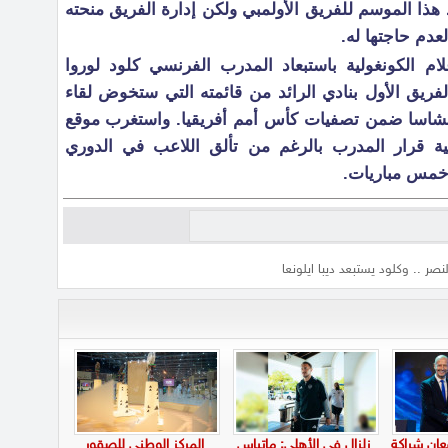
هذا الموسم للفريق الأولمبي ولكن إدارة الفريق منحته
دم حاجتها له.
م الكونغولية باستبعاد المدرب الفرنسي كلود لوروا
لفريق الأول بنادي الرائد من قائمته التي ستخوض لقاء
ي 9 سبتمبر في كينشاسا ضمن تصفيات كأس أمم أفريقيا. واستغرب موقع
 الفرنسية قرار المدرب بالرغم من تألق اللاعب في الدوري
 خمس مباريات.
صر .. وكلود يستبعد ديبا ايلونعا
عان شراكة
زلزال في الأهلي: ماتياس
المركز الوطني للصقور