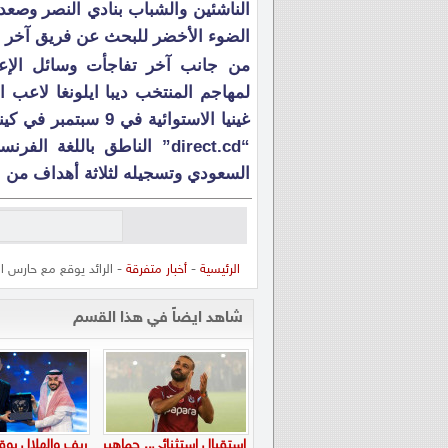
الناشئين والشباب بنادي النصر وصعد 
الضوء الأخضر للبحث عن فريق آخر لع
من جانب آخر تفاجأت وسائل الإعلا
لمهاجم المنتخب ديبا ايلونغا لاعب ا
غينيا الاستوائية ف
“direct.cd” الناطق باللغة
السعودي وتسجيله لثلاثة أهداف من
الرئيسية
-
أخبار متفرقة
- الرائد يوقع مع حارس الن
شاهد ايضاً في هذا القسم
استقبال استثنائي.. جماهير
ريف والهلال يوق