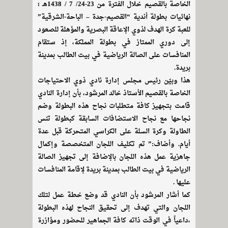
الخاصة بالقصيم خلال الفترة من 23-24/ 7 / 1438هـ ؛
نهائيات بطولة أندية “القصيم-جدة – الباحة-الشرقية”
للعبة كرة الهدف لذوي الإعاقة البصرية والمؤهلة للصعود
إلى دوري الممتاز في بطولة المملكة، إذ ستقام
المنافسات على الصالة الرياضية في بيت الطالب بمدينة
بريدة.
هذا وبيّن رئيس مجلس إدارة نادي ذوي الاحتياجات
الخاصة بالقصيم الأستاذ خالد المرشود، بأن إدارة النادي
قامت بتجهيز كافة متطلبات نجاح هذه البطولة وضم
نجاحها مع نجاح الاستضافات السابقة كبطولة تنس
الطاولة وكرة السلة على الكراسي المتحركة قبل عدة
أيام. وأضاف:” تم تكليف اللجان المتخصصة وإكمال
جاهزية عمل هذه اللجان بالإضافة إلى تجهيز الصالة
الرياضية في بيت الطالب بمدينة بريدة لإقامة المنافسات
عليها .
كما أشار المرشود بأن النادي قد وضع خطة عمل لتلك
اللجان والتي تهدف إلى تحقيق النجاح لهذه البطولة
،داعياً في الوقت ذاته كافة الجماهير للحضور ومؤازرة