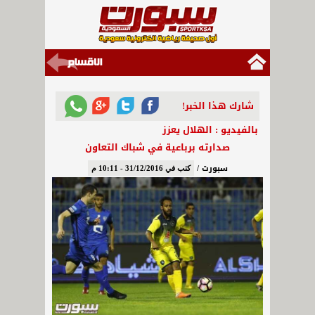
شارك هذا الخبر!
بالفيديو : الهلال يعزز
صدارته برباعية في شباك التعاون
سبورت /
كتب في 31/12/2016 - 10:11 م