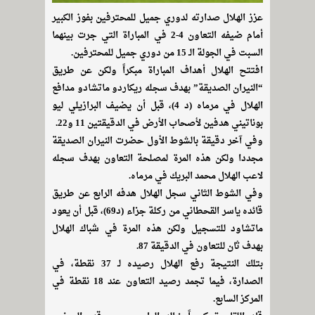
عزز الهلال صدارته لدوري جميل للمحترفين بفوز الكبير
أمام ضيفه التعاون 4-2 في المباراة التي جرت بينهما
السبت في الجولة الـ 15 من دوري جميل للمحترفين.
افتتح الهلال أهداف المباراة مبكراً ولكن عن طريق
“النيران الصديقة” بهدف سجله ريكاردو ماتشادو مدافع
الهلال في مرماه (د 4)، قبل أن يضيف البرازيلي ليو
بوناتيني هدفين لأصحاب الأرض في الدقيقتين 11 و22.
وفي آخر دقيقة بالشوط الأول حضرت النيران الصديقة
مجددا ولكن هذه المرة لمصلحة التعاون بهدف سجله
لاعب الهلال محمد البريك في مرماه.
وفي الشوط الثاني سجل الهلال هدفه الرابع عن طريق
قائده ياسر القحطاني من ركلة جزاء (د69)، قبل أن يعود
ماتشاود للتسجيل ولكن هذه المرة في شباك الهلال
بهدف ثان للتعاون في الدقيقة 87.
بتلك النتيجة رفع الهلال رصيده لـ 37 نقطة، في
الصدارة، فيما تجمد رصيد التعاون عند 18 نقطة في
المركز السابع.