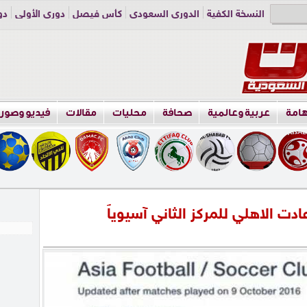
النسخة الكفية
الدوري السعودي
كأس فيصل
دوري الأولى
دو
دوري الناشئين
راسلنا
اعلن معنا
هامة
عربية وعالمية
صحافة
محليات
مقالات
فيديو وصور
عادت الاهلي للمركز الثاني آسيوياً