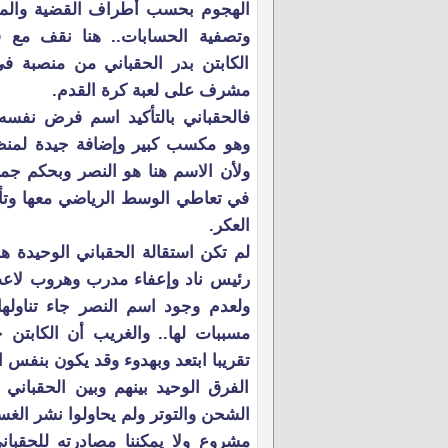
الهجوم بحسب أطراف القضية والمص
وتصفية الحسابات.. هنا نقف مع قض
الكابتن بدر الحقباني من منصبة في
مشرف على لعبة كرة القدم.
فالحقباني بالتأكيد اسم فرض نفسه 
وهو مكسب كبير وإضافة جيدة لمنظ
ولأن الاسم هنا هو النصر وبحكم جما
في تعاطي الوسط الرياضي معها وتأخذ
العكر.
لم تكن استقالة الحقباني الوحيدة 
رئيس ناد وإعفاء مدرب وهروب لاعب 
ولعدم وجود اسم النصر جاء تناوله
مسببات لها.. والغريب أن الكابت
تقريبا ابتعد وبهدوء وقد يكون بنفس ا
الفرق الوحيد بينهم وبين الحقباني
الشحن والتوتر ولم يحاولوا نشر ال
مشروع ولا يمكننا مصادرته للحقبان