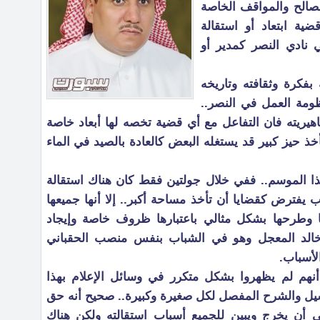
الح والمواقف الخاصة
ية ابتعاد أو استقالة
 نادي النصر كمدير أو
بفكرة وثقافته وتاريخه
ومة العمل في النصر..
هيريته فان التفاعل مع أي قضية تخصه لها أبعاد خاصة
 حيز كبير قد يستغله البعض كالعادة بالصيد في الماء
هذا الموسم.. ففي خلال جولتين فقط كان هناك استقالة
يفترض كقضايا أن تأخذ مساحة أكبر.. إلا أنها جميعها
ا وطرحها بشكل مثالي باعتبارها ظروف خاصة وإيجاد
ن خالد المعجل وهو في الشباب بنفس منصب الحقباني
لأسباب.
 أنهم لم يظهروا بشكل متكرر في وسائل الإعلام بهذا
غسيل والشرح المفصل لكل صغيرة وكبيرة.. صحيح أنه حق
ي أن يخرج ويبين للجميع أسباب استقالته ولكن هناك