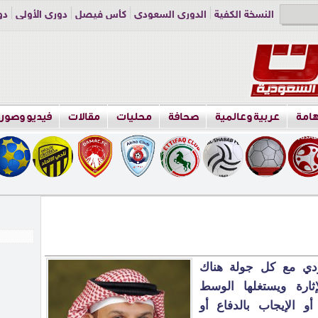
النسخة الكفية
الدوري السعودي
كأس فيصل
دوري الأولى
دو
دوري الناشئين
راسلنا
اعلن معنا
هامة
عربية وعالمية
صحافة
محليات
مقالات
فيديو وصور
ودي مع كل جولة هناك
ثارة ويستغلها الوسط
و الإيجاب بالدفاع أو