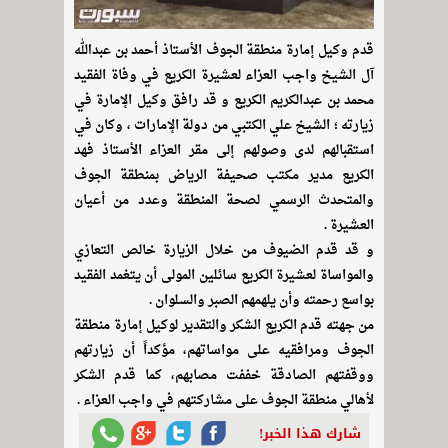
قدم وكيل إمارة منطقة الجوف الأستاذ أحمد بن عبدالله
آل الشيخ واجب العزاء لعشيرة الكريع في وفاة الفقيد
محمد بن عبدالكريم الكريع و قد رافق وكيل الإمارة في
زيارته ؛ الشيخ علي الكتبي من دولة الإمارات ، وكان في
استقبالهم لدى وصولهم إلى مقر العزاء الأستاذ فهد
الكريع مدير مكتب صحيفة الرياض بمنطقة الجوف
والمتحدث الرسمي لصحة المنطقة وعدد من أعيان
العشيرة .
و قد قدم الضيوف من خلال الزيارة خالص التعازي
والمواساة لعشيرة الكريع سائلين المولى أن يتغمد الفقيد
بواسع رحمته وأن يلهمهم الصبر والسلوان .
من جهته قدم الكريع الشكر والتقدير لوكيل إمارة منطقة
الجوف ومرافقيه على مواساتهم، مؤكداً أن زيارتهم
ووقفتهم الصادقة خففت مصابهم، كما قدم الشكر
لأهالي منطقة الجوف على مشاركتهم في واجب العزاء .
شارك هذا الخبر!