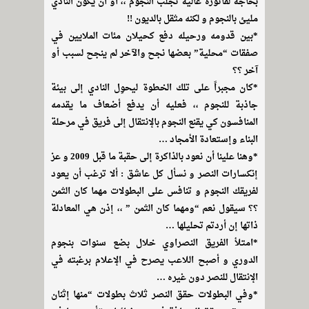
بحاجة لفاتورة عالية تجلب النجوم ،، أو أن يكون النادي
مليئ بالنجوم و لكنه مثقل بالديون !!
*بين قدومه ورحيله دفع كحيلان مئات الملايين في
صفقات “محلية” بعضها نجح والآخر لم ينجح لسبب أو
آخر ؟؟
*كان مجبراً على تلك الخطوة ليحوِل النادي إلى بيئة
جاذبة للنجوم ،، فعليه أن يدفع أضعاف ما يقدمه
المنافسون كي يقنع النجوم بالإنتقال إلى فريق في مرحلة
البناء وإستعادة الأمجاد …
*وهنا علينا أن نعود بالذاكرة إلى حقبة ما قبل 2009 و عز
إنكسارات النصر و نسأل كل عاشق : ألا ترغب أن يعود
لفريقك النجوم و تنافس على البطولات مهما كان الثمن
؟؟ سيقول نعم “ومهما كان الثمن ” ،، إذن هي المعادلة
ذاتها إن أردتم تحليلها …
*امتلأ الفريق النصراوي خلال بضع سنوات بنجوم
الدوري و أصبح اللاعب يصرح في الإعلام برغبته في
الإنتقال للنصر دون غيره …
*وفي البطولات حقق النصر ثلاث بطولات “منها إثنان