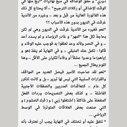
دوري” و حقق الوصافة في سبع نهائيات “أربع منها في
الوقت الإضافي أو ركلات الترجيح” ،، ألا يحتاج كل ذلك
هذه الفاتورة العالية من قبل و بعد ،، وغيره من الأندية
غرقت في الديون بدون هذه الأسباب ؟؟
*نعم فغيره من الأندية غرقت في الديون وهي لم تكن
بحاجة لكل هذا “المهر” و غادر الرؤساء و لم يسدد أحد
،، و في النصر ولأنه وعد تعلقوا به فوجب عليه الوفاء و
قالوا : نكمل عنك المتبقي ،، و في النهاية لم ينفذ (هو و
إياهم) ما وعدوا عشقاً أو وفاءاً للكيان على الأقل ،، وهنا
اللوم يطال الجميع …
*نعم لقد صاحبت الأمير فيصل العديد من المواقف
والقرارات السلبية التي ليس لها تبرير ،، بل و كانت تتكرر
كل عام ،، كتعاقدات المدربين والصفقات الأجنبية
الفاشلة ،، و كذلك بعض التصريحات وردات الفعل
المنفعلة على شاكلة ( اشتغلوا زيي ) و ( فرك الخشوم ) و
التي صنعت بعض العلاقات المتوترة في الوسط
الرياضي …
* نتفق عليه أو نختلف في النهاية يجب أن نعترف بأنه