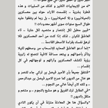
أنجز كثيراً و أخفق كثيراً في سبع سنوات …
*له من الإيجابيات الكثير و كذلك من السلبيات و هذه
فطرة بشرية ،، إنقسمت الآراء حوله بين معسكرين
(كحيلانيين) و (لا كحيلانيين) ،، بل ربما لم يتفقوا عليه
طوال السبع سنوات سوى أشهر معدودات !!
*فبين مطبل لكل إنتصار و متصيد لكل عثرة ،، تاه
العاشق للكيان .. لذلك إذا كنت من أحد المعسكرين فلا
ترهق نفسك بقراءة الأسطر القادمة …
*إنما أدعو العاشق المحايد للإنسحاب من وسطهم لكيلا
يتأثر بأصواتهم و يبتعد مسافة كافية لتصنع له زاوية
رؤية تكشف المعسكرين وآرائهم و توجهاتهم في كل
إنقسام …
*فنتفق جميعاً بأن الأمير فيصل بن تركي جاء للنصر و
هو خالٍ من الديون كما صرح الامير فيصل بن عبدالرحمن
،، و لكنه كان أيضاً خالي من النجوم …
*في المقابل ترك الفريق و هو مشبع بالنجوم ،، و متخم و
مثقل بالديون !!
*والسؤال هنا هل المعادلة متزنة في أن يكون النادي