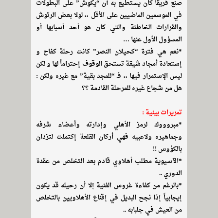
صنع فريقاً كان يستطيع به أن “يكوِش” على البطولات
في الموسمين الماضيين على الأقل ،، لولا بعض الرتوش
والقرارات الخاطئة والتي كان هو أحد أسبابها أو
المسؤول الأول عنها …
*نعم هي فترة “كحيلان النصر” كانت رحلة كفاح و
إستعادة أمجاد شيقة تستحق الوقوف إحتراماً لها و لكن
ليس الإستمرار فيها ،، فـ “للمجد بقية” مع غيره ولكن :
هل من شجاع غيره للمرحلة القادمة ؟؟
تمريرات بينية :
*مبروووك لرمز الأهلي وإدارته وأعضاء شرفه
وجماهيره ولاعبيه فهي أركان القلعة إكتملت لتزدان
بالكؤوس !!
*الآسيوية مطلب أهلاوي قادم بعد التخلص من عقدة
الدوري ..
*بالرغم من كفاءة غروس الفنية إلا أن رحيله قد يكون
إيجابياً إذا نجح البديل في إقناع الأهلاويين بالتخلص
من العيش في جلبابه ..