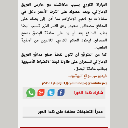
المباراة الكوري بسبب مخاشنته مع حارس الفريق
الإماراتي, وبعد حصوله على الكرت الأحمر دخل في
مشادات مع لاعبي الإمارات, مما أدى إلى بصقه على
المدافع مصطفى سعيد, وهو الأمر الذي تسبب أيضا
بطرد المدافع بعد أن رد على حادثة البصق بصفع
السعران. ليطرد الحكم الكوري, اللاعبين من أرضية
الملعب .
كما من المتوقع أن تكون لقطة صفع مدافع الفريق
الإماراتي للسعران على طاولة لجنة الانضباط الأسيوية
بجانب حادثة البصق .
فيديو من موقع اليوتيوب
{youtubejw}pSBoJjGpQCQ{/youtubejw}
شارك هذا الخبر!
عذراً التعليقات مغلقة على هذا الخبر