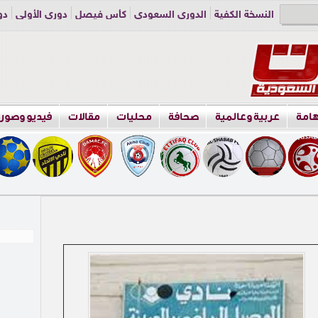
النسخة الكفية
الدوري السعودي
كأس فيصل
دوري الأولى
دو
دوري الناشئين
راسلنا
اعلن معنا
هامة
عربية وعالمية
صحافة
محليات
مقالات
فيديو وصور