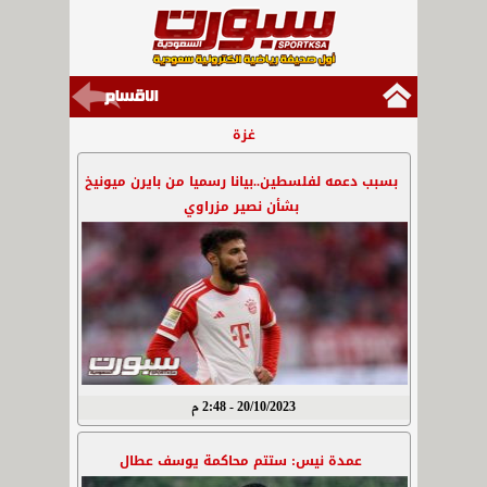
غزة
بسبب دعمه لفلسطين..بيانا رسميا من بايرن ميونيخ
بشأن نصير مزراوي
20/10/2023 - 2:48 م
عمدة نيس: ستتم محاكمة يوسف عطال