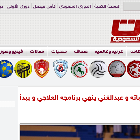
النسخة الكفية
الدوري السعودي
كأس فيصل
دوري الأولى
دو
دوري الناشئين
راسلنا
اعلن معنا
هامة
عربية وعالمية
صحافة
محليات
مقالات
فيديو وصور
اته و عبدالغني ينهي برنامجه العلاجي و يبدأ