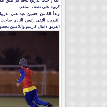
الله ) حيث تدربوا لياقياً ثم طبق ال
كروية على نصف الملعب .
وبدأ الكابتن حسين عبدالغني تدريبات
التدريب التقى رئيس النادي صاحب 
الفريق دانيال كارينيو واللاعبين بحضو