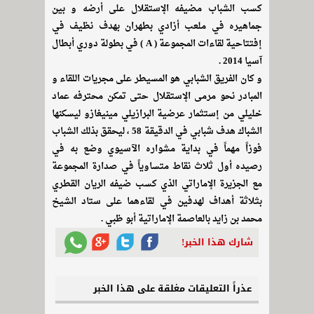
كسب الشباب مضيفه الإستقلال على أرضه و بين
جماهيره في ملعب أزادي بطهران بهدف نظيف في
إفتتاحية لقاءات المجموعة ( A ) في بطولة دوري أبطال
آسيا 2014 .
و كان الفريق الشبابي هو المسيطر على مجريات اللقاء و
المبادر نحو مرمى الإستقلال حتى تمكن محترفه عماد
خليلي من إستثمار عرضية البرازيلي مينيغازو ليسكنها
الشباك هدف شبابي في الدقيقة 58 ، ليحقق بذلك الشباب
فوزاً مهماً في بداية مشواره الآسيوي وضع به في
رصيده أول ثلاث نقاط متساوياً في صدارة المجموعة
مع الجزيرة الإماراتي الذي كسب ضيفه الريان القطري
بثلاثة أهداف لهدفين في لقاءهما على ستاد الشيخ
محمد بن زايد بالعاصمة الإماراتية أبو ظبي .
شارك هذا الخبر!
عذراً التعليقات مغلقة على هذا الخبر