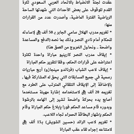
عقدت لجنة الانضباط بالاتحاد العربي السعودي لكرة
القدم للوقوف على بعض الأحداث التي شهدتها الساحة
الرياضية الفترة الماضية، وأصدرت عدد من القرارات
منها:
* تغريم مدرب الهلال سامي الجابر بـ 50 ألف ريال لإساءته
للحكام أمام نادي النصر وذلك بما نصه (الدفع والمساعدة
واضحة .. ونحاول الخروج من العمق هذا)
* إيقاف مدرب النصر كارينيو مباراة واحدة لكثرة
اعتراضه على قرارات الحكم، وفقا لتقرير حكم المباراة
* إيقاف لاعب الشباب (فرناندو مينجازو) أربع مباريات
رسمية في جميع المسابقات التي يحق له المشاركة فيها ,
بالإضافة إلى الإيقاف التلقائي المترتب على الطرد مع
تغريمه 20 ألف ريال لاستخدامه إشارة مهينة مستخدما
أصابع يده بحركة واضحة تشير إلى اتهامه بالرشوة
وبدوره قام مساعد الحكم فورا بإبلاغ حكم المباراة وقام
الحكم بإشهار البطاقة الحمراء تجاه اللاعب.
* تغريم لاعب الرائد (حسين الشويش) بـ15 ألف ريال
لامتناعه إجراء لقاء عقب المباراة