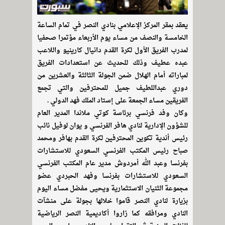
يعقد بمقر المركز الإعلامي بنادي النصر في تمام الساعة
الخامسة والنصف من مساء يوم الأربعاء مؤتمرا صحفيا
لمدرب الفريق الأول لكرة القدم دانيال كارينيو واللاعب
عبده عطيف وذلك للحديث عن استعدادات الفريق
لمباراته أمام الهلال ضمن الجولة الثالثة والعشرين من
دوري عبداللطيف جميل للمحترفين والتي تجمع
الفريقين مساء الجمعة على إستاد الملك فهد الدولي .
وكان وفد فرنسي برئاسة كوتي ملاندا المدير العام
للشؤون الإدارية لنادي هافر الفرنسي و يوان لوفيل نائب
رئيس أندية تكوين المحترفين لكرة القدم بهافر ومحمد
صباح رئيس المكتب الفرنسي السعودي للاستشارات
بفرنسا وعبد الله أمردوش مدير عام المكتب الفرنسي
السعودي للاستشارات بفرنسا وفهد الحبردي عضو
مجموعة الثنيان الاستثمارية ويحيى مفضل مساء اليوم
بزيارة لنادي النصر قاموا خلالها بجولة على منشآت
النادي ومرافقه كما زاروا أكاديمية النصر الرياضية