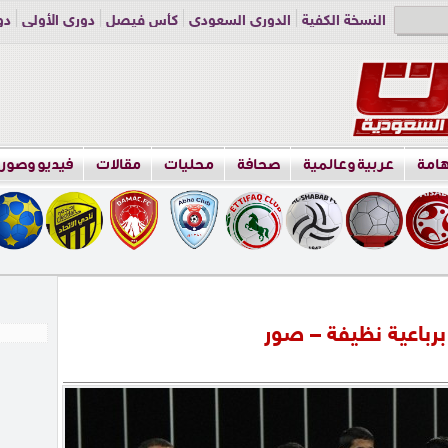
النسخة الكفية
الدوري السعودي
كأس فيصل
دوري الأولى
دو
دوري الناشئين
راسلنا
اعلن معنا
هامة
عربية وعالمية
صحافة
محليات
مقالات
فيديو وصور
برباعية نظيفة – صور