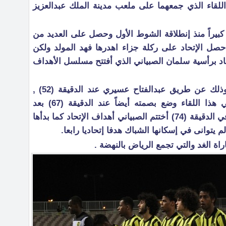
لقاء الذي جمعهما على ملعب مدينة الملك عبدالعزيز
كبيراً منذ إنطلاقة الشوط الأول وحصل على العديد من
رص المهدرة وفي الدقيقة (34) حصل الإتحاد على ركلة جزاء اهدرها فهد المولد ولكن
اف الاتحاد برأسية سلمان الصبياني الذي أفتتح مسلسل الأهداف
الشوط الثاني سجل الإتحاد مبكراً وذلك عن طريق عبدالفتاح عسيري عند الدقيقة (52) ,
أحمد الفريدي والذي كان متألقاً في هذا اللقاء وضع بصمته أيضاً عند الدقيقة (67) بعد
إستلامه كرة رائعة من أبوسبعان , وفي الدقيقة (74) أختتم الصبياني أهداف الإتحاد كما بدأها
 يتوانى في إسكانها الشباك هدفا إتحاديا رابعا.
اراة الغد والتي تجمع الرياض بالنهضة .