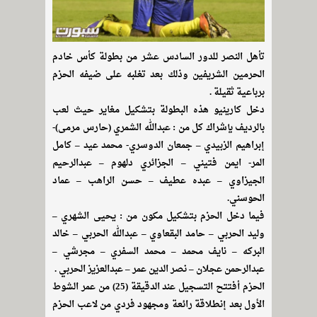
تأهل النصر للدور السادس عشر من بطولة كأس خادم
الحرمين الشريفين وذلك بعد تغلبه على ضيفه الحزم
برباعية ثقيلة .
دخل كارينيو هذه البطولة بتشكيل مغاير حيث لعب
بالرديف بإشراك كل من : عبدالله الشمري (حارس مرمى)-
إبراهيم الزبيدي – جمعان الدوسري- محمد عيد – كامل
المر- ايمن فتيني – الجزائري دلهوم – عبدالرحيم
الجيزاوي – عبده عطيف – حسن الراهب – عماد
الحوسني.
فيما دخل الحزم بتشكيل مكون من : يحيى الشهري –
وليد الحربي – حامد البقعاوي – عبدالله الحربي – خالد
البركه – نايف محمد – محمد السفري – مجرشي –
عبدالرحمن عجلان – نصر الدين عمر – عبدالعزيز الحربي .
الحزم أفتتح التسجيل عند الدقيقة (25) من عمر الشوط
الأول بعد إنطلاقة رائعة ومجهود فردي من لاعب الحزم