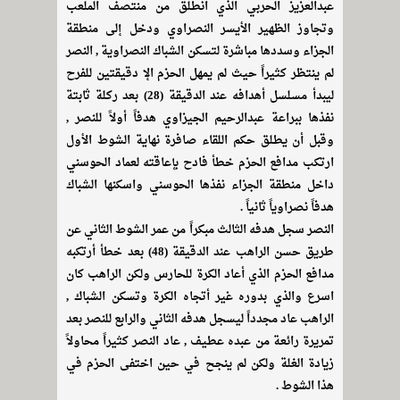
عبدالعزيز الحربي الذي انطلق من منتصف الملعب
وتجاوز الظهير الأيسر النصراوي ودخل إلى منطقة
الجزاء وسددها مباشرة لتسكن الشباك النصراوية , النصر
لم ينتظر كثيراً حيث لم يمهل الحزم الإ دقيقتين للفرح
ليبدأ مسلسل أهدافه عند الدقيقة (28) بعد ركلة ثابتة
نفذها ببراعة عبدالرحيم الجيزاوي هدفاً أولاً للنصر ,
وقبل أن يطلق حكم اللقاء صافرة نهاية الشوط الأول
ارتكب مدافع الحزم خطأ فادح بإعاقته لعماد الحوسني
داخل منطقة الجزاء نفذها الحوسني واسكنها الشباك
هدفاً نصراوياً ثانياً .
النصر سجل هدفه الثالث مبكراً من عمر الشوط الثاني عن
طريق حسن الراهب عند الدقيقة (48) بعد خطأ أرتكبه
مدافع الحزم الذي أعاد الكرة للحارس ولكن الراهب كان
اسرع والذي بدوره غير أتجاه الكرة وتسكن الشباك ,
الراهب عاد مجدداً ليسجل هدفه الثاني والرابع للنصر بعد
تمريرة رائعة من عبده عطيف , عاد النصر كثيراً محاولاً
زيادة الغلة ولكن لم ينجح في حين اختفى الحزم في
هذا الشوط .