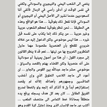
ينتمي الى الشعب اليمني والنيجيري والسوداني ولكنني
في نفس الوقت لن أدفن رأسي في الرمال فأنفي أننا
كسعوديين عندما نشير الى الأصل اليمني أو النيجيري أو
السوداني فإننا نفعل ذلك بفوقية … هذا هو الواقع وهذه
هي الحقيقة … نحن ننظر بفوقية لمعظم الشعوب عربية
وغير عربية … من ينكر ذلك إنما يكذب على نفسه قبل
غيره … هذا ليس موضوعي ولكن الدخول إليه من خلاله
ضروري للقطع بأن العنصرية مقصودة مهما حاول
المنّظرون الخروج بها عن نيتها … نعم قد لا ينظر القانون
إلى مجرد القول : أن هذا من أصول يمينية أو سودانية
على أنه عنصرية ولكن القضاء يهتم بالقصد والسياق ،
موضوعي حشر ماجد عبدالله بين القوس والجابر … لن
أعود الى ماجد اللاعب الخلوق الذي وإن أغضب
المنافسين وجمهورهم بأهدافه إلاأنه لم يقصد
إستفزازهم أبداً بل لا أتذكر أنه إتجه ولو بالخطأ لمدرج
الفريق المقابل … كان بعد كل هدف يسجله يرفع يده
منطلقاً بمحاذاة خط التماس الى منتصف الملعب …
أكتب عن ماجد الإنسان الذي ومنذ إعتزل كرة القدم وهو