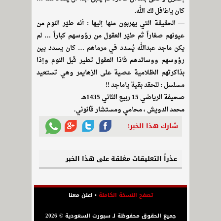
كان ياغافل لك الله.
— الحقيقة التي يهربون منها إليها : أنه طيّر النوم من
عيونهم صغاراً ثم طيّر العقول من رؤوسهم كباراً … لم
يكن ماجد عبدالله يُسدد في مرماهم … كان يسدد بين
رؤوسهم ووسائدهم فاذا العقول تطير قبل النوم وإذا
بذاكرتهم الظلامية عصية على الزهايمر وهي تستعيد
مسلسل : للحقد بقية ياماجد !!
صحيفة الرياضي 15 ربيع الثاني 1435هـ
محمد الدويش ، محامي ومستشار قانوني.
شارك هذا الخبر!
عذراً التعليقات مغلقة على هذا الخبر
تصفح النسخة الكاملة
•
اعلن معنا
جميع الحقوق محفوظة لـ سبورت السعودية © 2026