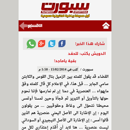
شارك هذا الخبر!
الدويش يكتب: للحقد
بقية ياماجد!
سبورت /
كتب في 15/02/2014 - 1:50 م
القضاء قد يقول كلمته بين الزميل بتال القوس والكابتن
سامي الجابر … قبل هذا، في الإعلام كلٍ قال كلمته وفق
مايهواه … العنصرية في دمنا إن لم نمارسها فإننا نحوم
حولها بالتأويل أو التبرير ثم فجأة وحين تمسنا أوتمس
محيطنا نتحوّل الى وعّاظ وحقوقيين … من يقولون
اليوم : إن الإشارة الى الأصل اليمني عنصرية هم الذين
قالوا أمس : إن الإشارة الى الأصل النيجيري أو السوداني
ليست عنصرية … هنا لابد أن أُقدّم إعتذاري لكل من