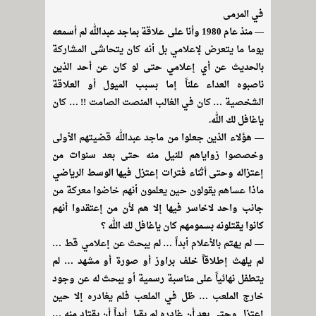
في المرمى
— منذ عام 1980 وأنا على علاقة بماجد عبدالله لم أسمعه
يوما ما يتعرض لإعلامي بل أنه كان يتحاشى المشاركة
بالحديث عن أي إعلامي حتى لو كان عن أحد الذين
ناصبوه العداء علناً إما بسبب الميول أو العلاقة
الشخصية … كان في الغالب المنصت الصامت !! … كان
ياغافل لك الله.
— هؤلاء الذين جعلوا من ماجد عبدالله قضيتهم الأولى
وخصصوا زواياهم للنيل منه حتى بعد سنوات من
إعتزاله وحتى أثناء فترات إعتزل فيها الوسط الرياضي
ماذا عساهم يقولون حين يعلمون أنهم خاضوا معركة من
جانب واحد لاخاسر فيها إلا هم لأن من إعتقدوا أنهم
كانوا يقتلونه بسمومهم كان ياغافل لك الله ؟
— لم يهتم بالأعلام أبداً … لم يبحث عن إعلامي قط …
لم يلهث إطلاقاً خلف براوز أو صورة أو مشهد … لم
يتطفل نهائياً على مناسبة رسمية أو يبحث له عن وجود
خارج الملعب … ظل في الملعب فلم يغادره إلا حين
إعتزل وحتى بعد أن غادره لم يقبل أبداً أن يقتاد منه …