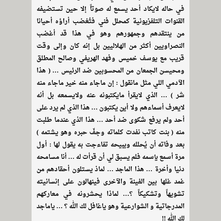
في حاله لايكاد أحد يسمع له صوتاً إلا حين تستضيفه
القنوات التلفزيونية كمحلل فني فتُغضب أراؤه أحيانا
من ينتقدهم وجمهورهم وهو في هذا قد أغضب
النصراويين أكثر من الهلاليين بل إنه كان وإلى وقت
قريب مع يوسف خميس وفهد الهريفي وصالح المطلق
ومحيسن الجمعان من المحسوبين ضد الرئيس … ( هذا
الآدمي اللي مثل مانقول : إن ماجاء منه خير ماجاء منه
شر ) … الذي لايقرأ مايكتبونه عنه ولايسمعه بل أنه
لايعرف أسماءهم ولا أين يكتبون … هذا الذي لم يرد على
أحد ولم يرفع شكوى ضد أحد … هذا الذي عندما طلبت
منه ( بنت كاتب نفدت كلماته وجفّ حبره وهو يشتمه )
بعد وفاته أن يُحلله ويبيحه تفاءجت به يقول لها : أول
مرة أسمع بإسمه فلم يسبق لي أن قرأت له … أنا مسامحه
دنيا وأخرة … هذا الماجد … لماذ يستلون أحقادهم من
غمد غلها بين الفينة والآخرى فينهالون على إنسانيته
تشويهاً وتشكيكاً ؟… لماذا يحشرونه في معاركهم
المدرجاتية و الشوارعية وهو ياغافل لك الله ؟ … ياماجد
لك الله !!