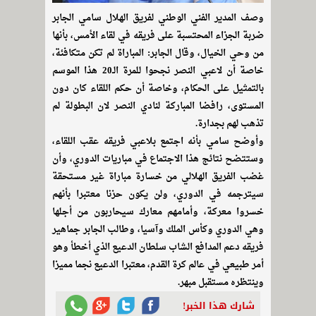
وصف المدير الفني الوطني لفريق الهلال سامي الجابر
ضربة الجزاء المحتسبة على فريقه في لقاء الأمس، بأنها
من وحي الخيال، وقال الجابر: المباراة لم تكن متكافئة،
خاصة أن لاعبي النصر نجحوا للمرة الـ20 هذا الموسم
بالتمثيل على الحكام، وخاصة أن حكم اللقاء كان دون
المستوى، رافضا المباركة لنادي النصر لان البطولة لم
تذهب لهم بجدارة.
وأوضح سامي بأنه اجتمع بلاعبي فريقه عقب اللقاء،
وستتضح نتائج هذا الاجتماع في مباريات الدوري، وأن
غضب الفريق الهلالي من خسارة مباراة غير مستحقة
سيترجمه في الدوري، ولن يكون حزنا معتبرا بأنهم
خسروا معركة، وأمامهم معارك سيحاربون من أجلها
وهي الدوري وكأس الملك وآسيا، وطالب الجابر جماهير
فريقه دعم المدافع الشاب سلطان الدعيع الذي أخطأ وهو
أمر طبيعي في عالم كرة القدم، معتبرا الدعيع نجما مميزا
وينتظره مستقبل مبهر.
شارك هذا الخبر!