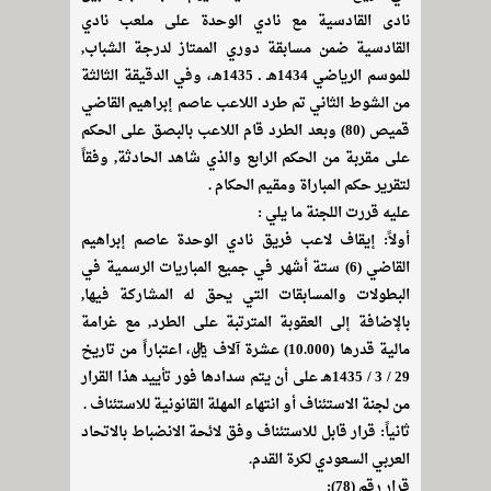
نادى القادسية مع نادي الوحدة على ملعب نادي
القادسية ضمن مسابقة دوري الممتاز لدرجة الشباب,
للموسم الرياضي 1434هـ ـ 1435هـ، وفي الدقيقة الثالثة
من الشوط الثاني تم طرد اللاعب عاصم إبراهيم القاضي
قميص (80) وبعد الطرد قام اللاعب بالبصق على الحكم
على مقربة من الحكم الرابع والذي شاهد الحادثة, وفقاً
لتقرير حكم المباراة ومقيم الحكام .
عليه قررت اللجنة ما يلي :
أولاً: إيقاف لاعب فريق نادي الوحدة عاصم إبراهيم
القاضي (6) ستة أشهر في جميع المباريات الرسمية في
البطولات والمسابقات التي يحق له المشاركة فيها,
بالإضافة إلى العقوبة المترتبة على الطرد, مع غرامة
مالية قدرها (10.000) عشرة آلاف ريال، اعتباراً من تاريخ
29 / 3 / 1435هـ على أن يتم سدادها فور تأييد هذا القرار
من لجنة الاستئناف أو انتهاء المهلة القانونية للاستئناف .
ثانياً: قرار قابل للاستئناف وفق لائحة الانضباط بالاتحاد
العربي السعودي لكرة القدم.
قرار رقم (78):