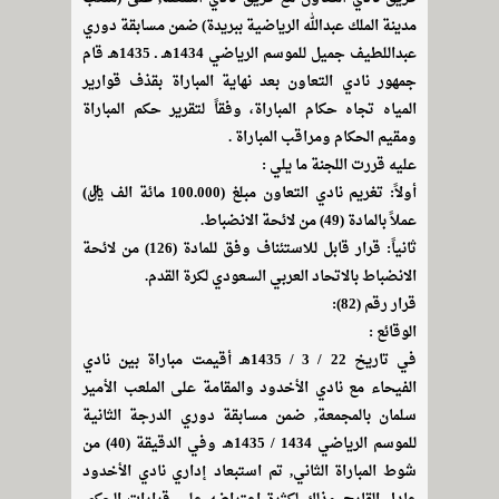
مدينة الملك عبدالله الرياضية ببريدة) ضمن مسابقة دوري
عبداللطيف جميل للموسم الرياضي 1434هـ ـ 1435هـ قام
جمهور نادي التعاون بعد نهاية المباراة بقذف قوارير
المياه تجاه حكام المباراة، وفقاً لتقرير حكم المباراة
ومقيم الحكام ومراقب المباراة .
عليه قررت اللجنة ما يلي :
أولاً: تغريم نادي التعاون مبلغ (100.000 مائة الف ريال)
عملاً بالمادة (49) من لائحة الانضباط.
ثانياً: قرار قابل للاستئناف وفق للمادة (126) من لائحة
الانضباط بالاتحاد العربي السعودي لكرة القدم.
قرار رقم (82):
الوقائع :
في تاريخ 22 / 3 / 1435هـ أقيمت مباراة بين نادي
الفيحاء مع نادي الأخدود والمقامة على الملعب الأمير
سلمان بالمجمعة, ضمن مسابقة دوري الدرجة الثانية
للموسم الرياضي 1434 / 1435هـ وفي الدقيقة (40) من
شوط المباراة الثاني, تم استبعاد إداري نادي الأخدود