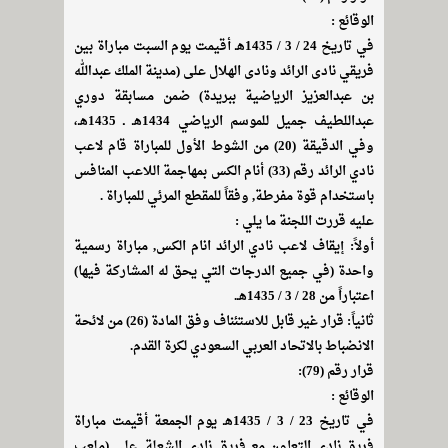
الوقائع :
في تاريخ 24 / 3 / 1435هـ أقيمت يوم السبت مباراة بين
فريقي نادى الرائد ونادى الهلال على (مدينة الملك عبدالله
بن عبدالعزيز الرياضية ببريدة) ضمن مسابقة دوري
عبداللطيف جميل للموسم الرياضي 1434هـ ـ 1435هـ،
وفي الدقيقة (20) من الشوط الأول للمباراة قام لاعب
نادي الرائد رقم (33) أنام الكس بمهاجمة اللاعب المنافس
باستخدام قوة مفرطة, وفقاً للمقطع المرئي للمباراة .
عليه قررت اللجنة ما يلي :
أولاً: إيقاف لاعب نادي الرائد انام الكس, مباراة رسمية
واحدة (في جميع الدرجات التي يحق له المشاركة فيها)
اعتباراً من 28 / 3 / 1435هـ.
ثانياً: قرار غير قابل للاستئناف وفق المادة (26) من لائحة
الانضباط بالاتحاد العربي السعودي لكرة القدم.
قرار رقم (79):
الوقائع :
في تاريخ 23 / 3 / 1435هـ يوم الجمعة أقيمت مباراة
فريق نادي التعاون مع فريق نادي الشعلة, على (ملعب