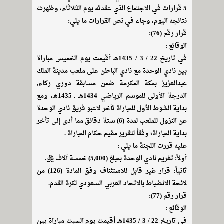
5 قرارات في الاجتماع الذي عقدته يوم الثلاثاء، وظهرت
نتائجه اليوم، وجاء في نص القرارات ما يلي:
قرار رقم (76):
الوقائع :
في تاريخ 22 / 3 / 1435هـ أقيمت يوم الخميس مباراة
بين نادي الوحدة مع نادي الباطن على ملعب مدينة الملك
عبدالعزيز بمكة المكرمة ضمن مسابقة دوري ركاء,
الدرجة الأولى للموسم الرياضي 1434هـ ـ 1435هـ، ومع
بداية الشوط الأول للمباراة تأخر لاعبو فريق نادي الوحدة
عن النزول للملعب لمدة (6) ستة دقائق مما أدى إلى تأخر
بداية المباراة؛ وفقاً لتقرير مقيم حكام المباراة .
عليه قررت اللجنة ما يلي :
أولاً: تغريم نادي الوحدة بمبلغ (5,000) خمسة آلاف ريال.
ثانياً: قرار غير قابل للاستئناف وفق المادة (126) من
لائحة الانضباط بالاتحاد العربي السعودي لكرة القدم.
قرار رقم (77):
الوقائع :
في تاريخ 22 / 3 / 1435هـ أقيمت يوم السبت مباراة بين