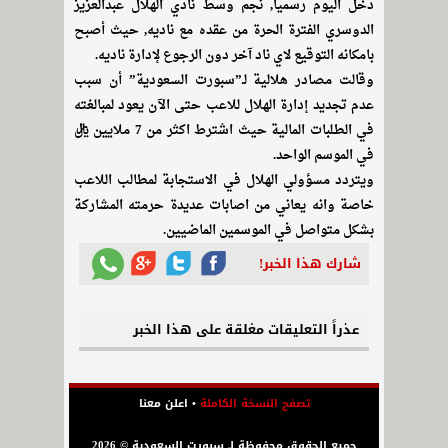
دخل اليوم رسمياً, نجم وسط نادي الهلال عبدالعزيز
الدوسري الفترة الحرة من عقده مع ناديه, حيث أصبح
بامكانه التوقيع لاي ناد آخر دون الرجوع لإدارة ناديه.
وقالت مصادر هلالية لـ”سبورت السعودية” أن سبب
عدم تجديد إدارة الهلال للاعب حتى الآن يعود لمبالغته
في الطلبات المالية حيث اشترط اكثر من 7 ملايين ريال
في الموسم الواحد.
ويتردد مسؤولي الهلال في الاستجابة لمطالب اللاعب
خاصة وانه يعاني من اصابات عديدة حرمته المشاركة
بشكل متواصل في الموسمين الماضيين.
شارك هذا الخبر!
عذراً التعليقات مغلقة على هذا الخبر
تصفح النسخة الكاملة
•
اعلن معنا
جميع الحقوق محفوظة لـ سبورت السعودية © 2026