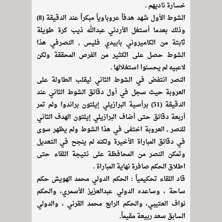
خسارة ناديهم .
الشوط الأول شهد هدفاً عروباوياً مبكراً عند الدقيقة (8)
وذلك بعدما أستغل الأردني عبدالله ذيب كرة طويلة
ثابتة من الكاميروني بابيدي فليس , النصرفي هذا
الشوط حصل على الكثير من الفرص المحققة ولكن
لاعبيه لم يحسنوا استغلالها .
النصر انتفض في الشوط الثاني ليقلب الطاولة على
العروبة حيث سجل في أول دقائق الشوط الثاني عند
الدقيقة (51) برأسية البرازيلي إيلتون براندوا ولم تمر
أربعة دقائق حتى أضاف البرازيلي إيلتون الهدف الثاني
للنصر , العروبة اختفى في هذا الشوط ولم يظهر سوى
في دقائق المباراة الأخيرة ولكنه لم ينجح في التعديل
وتمكن النصر من المحافظة على نتيجة اللقاء حتى
اطلاق الحكم صافرة نهاية المباراة .
قاد اللقاء تحكيمياً : الحكم الدولي محمد الهويش حكم
ساحة ، وساعده الدولي عبدالعزيز الأسمري، والحكم
نواف العتيبي، والحكم الرابع محمد القرني ، والدولي
السابق سعد ربيعة مقيماً.