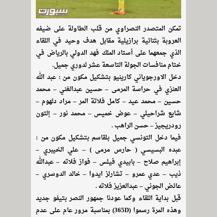
تمكن المتصدر النصراوي من قلب الطاولة على ضيفه
العروبة بثنائية برازيلية مقابل هدف وحيد في اللقاء
الذي جمعهما على أستاد الملك فهد الدولي بالرياض في
ختام منافسات الجولة التاسعة عشر لدوري جميل.
دخل الاورجوياني كارينيو بتشكيل مكون من : عبد الله
العنزي في حراسة المرمى – حسين عبدالغني – محمد
حسين – محمد عيد – كامل فلاتة المر – مراد دلهوم –
شايع شراحيلي – عوض خميس – محمد نور – إلتون
رودريجيز – حسن الراهب .
فيما دخل التونسي جميل بلقاسم بتشكيل مكون من :
عبده البسيسي ( حارس مرمى ) – علي الخيبري –
إبراهيم صلاح – بابيدي فيلس – فواز فلاته – عبدالله
ذيب – عدي عمرو – تشارلز ايدوا – خالد الدوسري –
عائض الجوني – عبدالعزيز فلاته .
قبل بداية اللقاء وكما عودنا جمهور النصر بتيفو جديد
وهذه المرة رسموا (365D) بمناسبة مرور عام على عدم