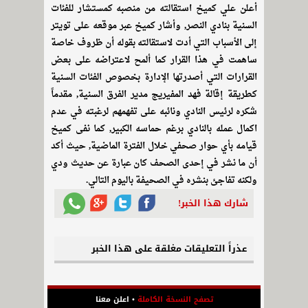
أعلن علي كميخ استقالته من منصبه كمستشار للفئات
السنية بنادي النصر, وأشار كميخ عبر موقعه على تويتر
إلى الأسباب التي أدت لاستقالته بقوله أن ظروف خاصة
ساهمت في هذا القرار كما ألمح لاعتراضه على بعض
القرارات التي أصدرتها الإدارة بخصوص الفئات السنية
كطريقة إقالة فهد المفيريج مدير الفرق السنية, مقدماً
شكره لرئيس النادي ونائبه على تفهمهم لرغبته في عدم
اكمال عمله بالنادي برغم حماسه الكبير, كما نفى كميخ
قيامه بأي حوار صحفي خلال الفترة الماضية, حيث أكد
أن ما نشر في إحدى الصحف كان عبارة عن حديث ودي
ولكنه تفاجئ بنشره في الصحيفة باليوم التالي.
شارك هذا الخبر!
عذراً التعليقات مغلقة على هذا الخبر
تصفح النسخة الكاملة
•
اعلن معنا