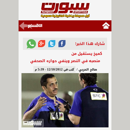
شارك هذا الخبر!
كميخ يستقيل من
منصبه في النصر وينفي حواره الصحفي
صالح الحربي /
كتب في 12/10/2012 - 5:39 م