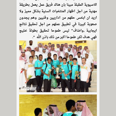
الاسيوية المقبلة مبينا بان هناك فريق عمل يعمل بطريقة
مهنية من اجل اظهار المنتخبات السنية بشكل مميز ولا
اريد ان ابخس حقهم من اداريين وفنيين وهم يجدون
صعوبة كبيرة في تطبيق عملهم من اجل تحقيق نتائج
ايجابية ,واضاف” ليس طموحا تحقيق بطولة خليج
فهي هدف لكن طموحا اكبر من ذلك باذن الله “.