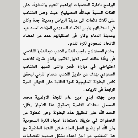
البرامج بادارة المنتخبات ابراهيم النعيم والمشرف على
الفئات السنية عبدالله المصيليخ حيث وصل المنتخب
على ثلاث دفعات الى مدينة الرياض ومدينة جدة وكان
في استقبالهم رئيس الاتحاد السعودي المؤقت احمد عيد
ومدينة الدمام وكان في استقبالهم عدد من اعضاء
الاتحاد السعودي لكرة القدم .
وقدم المسئولون واجب العزاء للاعب عبدالعزيز الفلاحي
في وفاة خالته امس الاول الاثنين والذي شارك كلاعب
احتياطي في مباراة قطر والتى كسبها المنتخب
السعودي بهدف عن طريق اللاعب عصام القرني ليحقق
كاس البطولة الخليجية للمرة الثانية على التوالي المرة
الرابعة في تاريخه .
ومن جهته ابدي امين عام اللجنة الاولمبية محمد
المسحل سعادته الغامرة بتحقيق هذا الانجاز وقال:
الحمد الله على تحقيق هذه البطولة وهي خطوة من
الخطوات في طريقنا لاستعادة امجاد الكرة السعودية
وان الله لم يضيع العمل الجاد خلال الفترة الماضية مع
هذا المنتخب من اجل اعداد بشكل صحيح للتصفيات