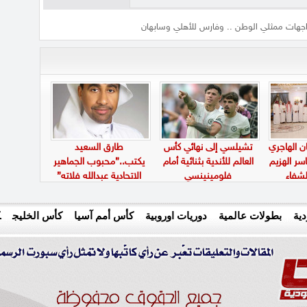
اجهات ممثلي الوطن .. وفارس للأهلي وسابهان
ن الهاجري
تشيلسي إلى نهائي كأس
طارق السعيد
سر الهزيم
العالم للأندية بثنائية أمام
يكتب..”محبوب الجماهير
لشفاء
فلومينينسي
الاتحادية عبدالله فلاته”
ية
بطولات عالمية
دوريات اوروبية
كأس أمم آسيا
كأس الخليج
ك