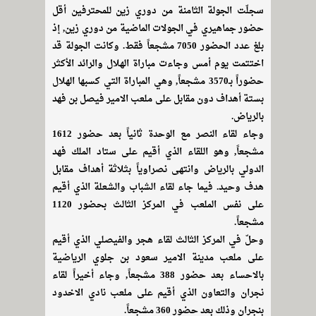
سجلّت الجولة الثامنة من دوري زين للمحترفين أقل
حضور جماهيري في الجولات الماضية من دوري زين, إذ
بلغ عدد الحضور 7050 مشجعاً فقط. وكانت الجولة قد
اختتمت يوم أمس وجاءت مباراة الهلال والرائد الأكثر
حضوراً بـ3570 مشجعاً, وهي المباراة التي كسبها الهلال
بستة أهداف دون مقابل على ملعب الامير فيصل بن فهد
بالرياض.
وجاء لقاء النصر مع الوحدة ثانياً بعد حضور 1612
مشجعاً, وهو اللقاء الذي أقيم على ستاد الملك فهد
الدولي بالرياض وانتهى نصراوياً بثلاثة أهداف مقابل
هدف وحيد. فيما جاء لقاء الشباب والشعلة الذي أقيم
على نفس الملعب في المركز الثالث بحضور 1120
مشجعاً.
وحلّ في المركز الثالث لقاء هجر والفيصلي الذي أقيم
على ملعب مدينة الامير سعود بن جلوي الرياضية
بالاحساء بعد حضور 388 مشجعاً, وجاء أخيراً لقاء
نجران والتعاون الذي أقيم على ملعب نادي الاخدود
بنجران وذلك بعد حضور 360 مشجعاً.