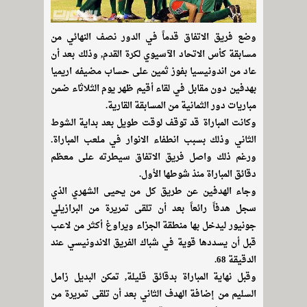
وضع فريق الاتفاق قدماً في الدور نصف النهائي من
مسابقة كأس الاتحاد الآسيوي لكرة القدم, وذلك بعد أن
عاد من اندونيسيا بفوز ثمين على حساب مضيفه اريميا
بهدفين دون مقابل في لقاء أقيم ظهر يوم الثلاثاء ضمن
مباريات دور الثمانية من المسابقة القارية.
وكانت المباراة قد توقف لوقت طويل بعد بداية الشوط
الثاني وذلك بسبب انطفاء الانوار في ملعب المباراة.
ورغم ذلك واصل فريق الاتفاق سيطرته على معظم
دقائق المباراة منذ شوطها الأول.
وجاء الهدفين عن طريق كل من يحيى الشهري الذي
سجل هدفاً رائعاً بعد أن تلقى تمريرة من البرازيلي
جونيور ليدخل بها منطقة الجزاء ويراوغ أكثر من لاعب
قبل أن يسددها قوية في شباك الفريق الاندونيسي عند
الدقيقة 68.
وقبل نهاية المباراة بدقائق قليلة, تمكن البديل زامل
السليم من إضافة الهدف الثاني بعد أن تلقى تمريرة من