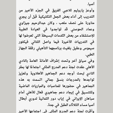
آسيا.
وأوعز ياروليم للاعبي الفريق في الجزء الأخير من
التدريب إلى آداء بعض الجمل التكتيكية قبل أن يجري
مناورة على نصف ملعب ، وكان عبدالرحيم جيزاوي
وعماد الحوسني قد تواجدوا في العيادة الطبية
للإستشفاء من بعض الكدمات البسيطة التي تعرضوا لها
في التدريبات الأخيرة فيما واصل الثنائي فيكتور
سيموس وعقيل بلغيث برنامجهما التأهيلي رفقة الجهاز
الطبي.
وفي سياق آخر وتحت إشراف الأمانة العامة بالنادي
الأهلي عقدت لجنة دعم المدرج الملكي اجتماعًا لها بمقر
النادي لبحث أوجه دعم الجماهير الأهلاوية وتعزيز
تواجدها بالمدرجات بنسق جمالي اتسمت به هذه
الجماهير في حضورها للمناسبات والمباريات الماضية
وللتنسيق في إيجاد دعم جماهيري فعال للأهلي أمام
سباهان الإيراني في إياب دور الثمانية لدوري أبطال
آسيا مساء الثلاثاء المقبل في جدة.
وأقرت لجنة دعم المدرج الملكي في اجتماعها الأخير