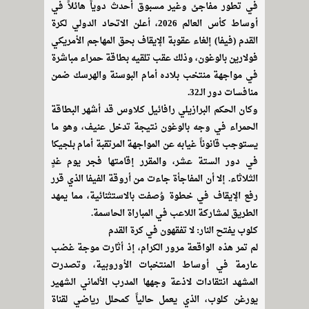
في تطور مفاجئ وغير مسبوق أحدث دوياً هائلاً في
أوساط كأس العالم 2026، أعلن الاتحاد الدولي لكرة
القدم (فيفا) إلغاء عقوبة الإيقاف بحق المهاجم الأمريكي
فولارين بالوغون، وذلك عقب تلقيه بطاقة حمراء مباشرة
في مواجهة منتخب بلاده أمام البوسنة والهرسك ضمن
منافسات دور الـ32.
وكان الحكم البرازيلي رافائيل كلاوس قد أشهر البطاقة
الحمراء في وجه بالوغون نتيجة تدخل عنيف، وهو ما
يستوجب قانوناً غيابه عن المواجهة المرتقبة أمام بلجيكا
في دور الستة عشر، والمقرر إقامتها فجر يوم غدٍ
الثلاثاء. إلا أن المفاجأة جاءت من أروقة الفيفا الذي قرر
رفع الإيقاف في خطوة وُصفت بالاستثنائية، مما يمهد
الطريق لمشاركة اللاعب في المباراة الحاسمة.
كلوب يفتح النار: لا تفقهون في كرة القدم
لم تمر هذه الواقعة مرور الكرام، إذ أثارت موجة غضب
عارمة في أوساط المنتخبات الأوروبية، وتصدرت
المشهد انتقادات لاذعة وجهها المدرب الألماني الشهير
يورغن كلوب، الذي يعمل حالياً كمحلل رياضي لقناة