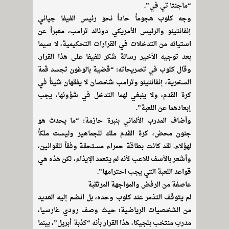
“ماجنتا تي في”.
وجه كلوب هجوماً حاداً نحو رئيس الفيفا جياني
إنفانتينو والرئيس الأمريكي دونالد ترامب، معبراً عن
استيائه من التدخلات في القرارات التحكيمية، لا سيما
بعد توجيه الأخير رسالة شكر للفيفا على هذا القرار.
وقال كلوب في تصريحاته: “قضية بالوغون تجسد قمة
السخرية، إنفانتينو وترامب شخصان لا يفقهان شيئاً في
كرة القدم، ولا ينبغي لهما التدخل في شؤونها، يجب
إبعادهما عن اللعبة”.
وأضاف المدرب الألماني بنبرة حازمة: “ما يحدث هو
جنون محض، كرة القدم ملك للجماهير وليست ملكاً
لهؤلاء. لقد كانت بطاقة حمراء مستحقة وفقاً للقوانين،
وأشعر بالأسف للاعب لأنه لم يتعمد الإيذاء، لكن هذه هي
قواعد اللعبة التي يجب احترامها”.
عاصفة من الرفض والمواجهة المرتقبة
لم يتوقف التذمر عند كلوب وحده، بل انضم إليه العديد
من الشخصيات الرياضية؛ حيث وصف رودي غارسيا،
مدرب منتخب بلجيكا، هذا القرار بأنه “كذبة أبريل”، بينما