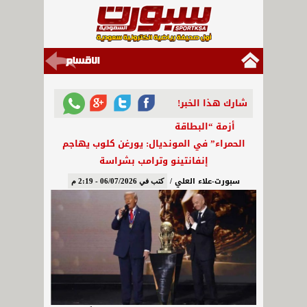
شارك هذا الخبر!
أزمة “البطاقة
الحمراء” في المونديال: يورغن كلوب يهاجم
إنفانتينو وترامب بشراسة
سبورت-علاء العلي /
كتب في 06/07/2026 - 2:19 م