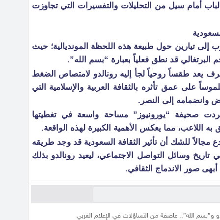
الباب أمام سيل من التحليلات والتفسيرات التي تجاوزت
لسعودية
ب إلى تيارين حول طبيعة هذه اللحظة المونديالية؛ حيث
البرتغالي قد نطق فعلياً بعبارة “بسم الله”.
ف يعد طقساً روحياً لجأ إليه رونالدو لامتصاص الضغط
لموساً على عمق تأثره بالثقافة العربية والإسلامية التي
اض وانضمامه إلى النصر.
فردت صحيفة “يورونيوز” مساحة واسعة في تغطيتها
به اللاعب، مما يعكس الأهمية الكبيرة لهذه الواقعة.
دع مجالاً للشك أن تأثير الثقافة السعودية قد وجد طريقه
في تاريخ وسائل التواصل الاجتماعي، ليعيد رونالدو بذلك
أبهى صور الاندماج الثقافي.
و و”بسم الله”.. عاصفة من التساؤلات في الإعلام الغربي