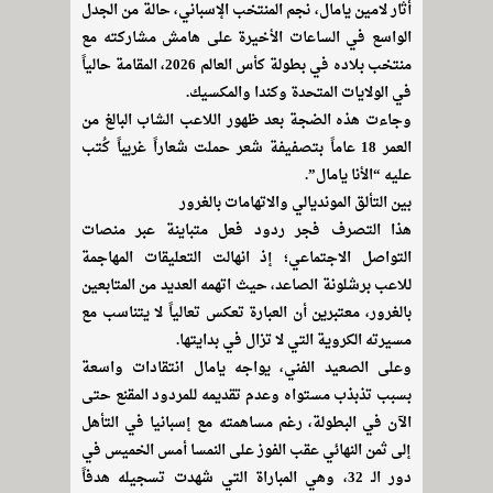
أثار لامين يامال، نجم المنتخب الإسباني، حالة من الجدل
الواسع في الساعات الأخيرة على هامش مشاركته مع
منتخب بلاده في بطولة كأس العالم 2026، المقامة حالياً
في الولايات المتحدة وكندا والمكسيك.
وجاءت هذه الضجة بعد ظهور اللاعب الشاب البالغ من
العمر 18 عاماً بتصفيفة شعر حملت شعاراً غريباً كُتب
عليه “الأنا يامال”.
بين التألق المونديالي والاتهامات بالغرور
هذا التصرف فجر ردود فعل متباينة عبر منصات
التواصل الاجتماعي؛ إذ انهالت التعليقات المهاجمة
للاعب برشلونة الصاعد، حيث اتهمه العديد من المتابعين
بالغرور، معتبرين أن العبارة تعكس تعالياً لا يتناسب مع
مسيرته الكروية التي لا تزال في بدايتها.
وعلى الصعيد الفني، يواجه يامال انتقادات واسعة
بسبب تذبذب مستواه وعدم تقديمه للمردود المقنع حتى
الآن في البطولة، رغم مساهمته مع إسبانيا في التأهل
إلى ثمن النهائي عقب الفوز على النمسا أمس الخميس في
دور الـ 32، وهي المباراة التي شهدت تسجيله هدفاً